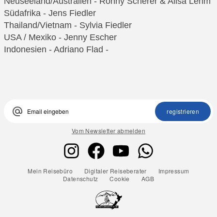
Neuseeland/Australien - Ronny Scherer & Alisa Lehm
Südafrika - Jens Fiedler
Thailand/Vietnam - Sylvia Fiedler
USA / Mexiko - Jenny Escher
Indonesien - Adriano Flad -
alternate_email
registrieren
Vom Newsletter abmelden
Mein Reisebüro
Digitaler Reiseberater
Impressum
Datenschutz
Cookie
AGB