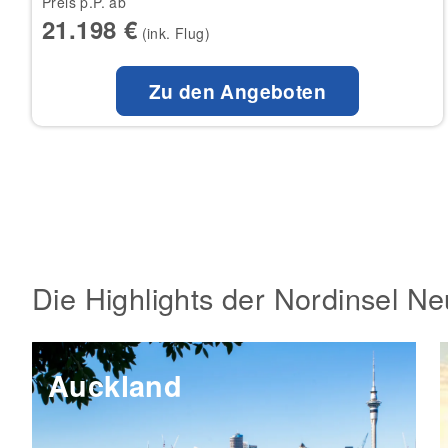
Preis p.P. ab
21.198 €
(ink. Flug)
Zu den Angeboten
Die Highlights der Nordinsel N
Auckland