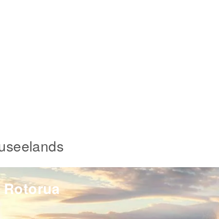
euseelands
Rotorua